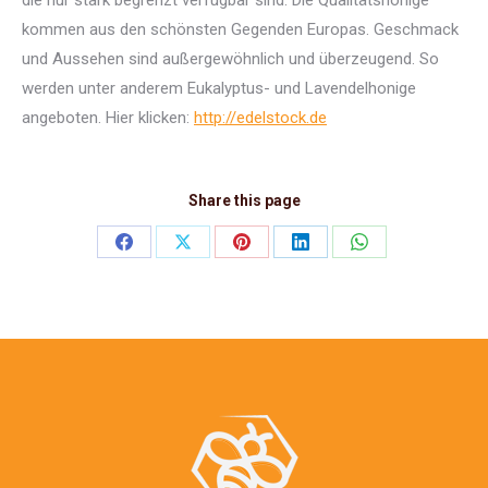
die nur stark begrenzt verfügbar sind. Die Qualitätshonige
kommen aus den schönsten Gegenden Europas. Geschmack
und Aussehen sind außergewöhnlich und überzeugend. So
werden unter anderem Eukalyptus- und Lavendelhonige
angeboten. Hier klicken:
http://edelstock.de
Share this page
Share
Share
Share
Share
Share
on
on
on
on
on
Facebook
X
Pinterest
LinkedIn
WhatsApp