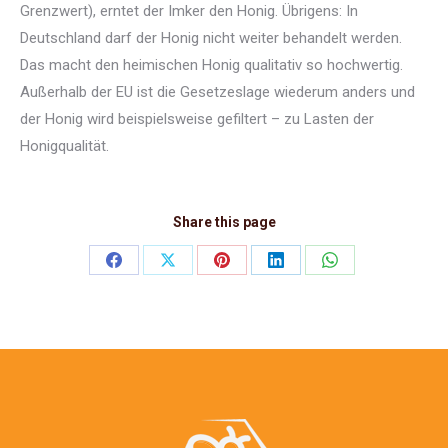
Grenzwert), erntet der Imker den Honig. Übrigens: In
Deutschland darf der Honig nicht weiter behandelt werden.
Das macht den heimischen Honig qualitativ so hochwertig.
Außerhalb der EU ist die Gesetzeslage wiederum anders und
der Honig wird beispielsweise gefiltert – zu Lasten der
Honigqualität.
Share this page
Share
Share
Share
Share
Share
on
on
on
on
on
Facebook
X
Pinterest
LinkedIn
WhatsApp