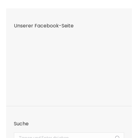
Facebook
X
Pinterest
LinkedIn
WhatsApp
Unserer Facebook-Seite
Suche
Search: