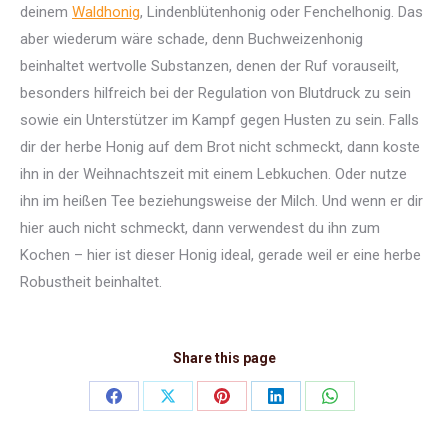
deinem
Waldhonig
, Lindenblütenhonig oder Fenchelhonig. Das
aber wiederum wäre schade, denn Buchweizenhonig
beinhaltet wertvolle Substanzen, denen der Ruf vorauseilt,
besonders hilfreich bei der Regulation von Blutdruck zu sein
sowie ein Unterstützer im Kampf gegen Husten zu sein. Falls
dir der herbe Honig auf dem Brot nicht schmeckt, dann koste
ihn in der Weihnachtszeit mit einem Lebkuchen. Oder nutze
ihn im heißen Tee beziehungsweise der Milch. Und wenn er dir
hier auch nicht schmeckt, dann verwendest du ihn zum
Kochen – hier ist dieser Honig ideal, gerade weil er eine herbe
Robustheit beinhaltet.
Share this page
Share
Share
Share
Share
Share
on
on
on
on
on