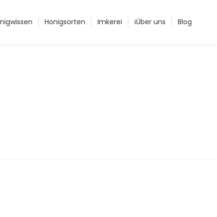
nigwissen
Honigsorten
Imkerei
Über uns
Blog
ℹ️
r 2020