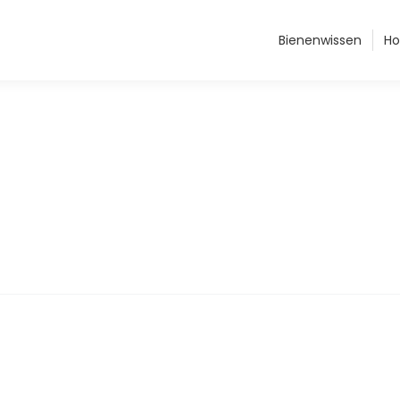
Bienenwissen
Ho
chive::
Septembe