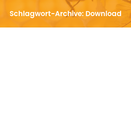
Schlagwort-Archive:
Download
Sie befinden sich hier:
Eine Bienen-App für unterwegs
Bienen
,
Bienenschutz
,
Downloads
Von
martina
September 1, 2016
Kommentar hinterlassen