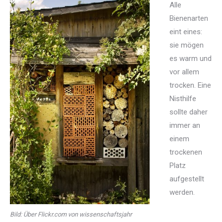
Alle
Bienenarten
eint eines:
sie mögen
es warm und
vor allem
trocken. Eine
Nisthilfe
sollte daher
immer an
einem
trockenen
Platz
aufgestellt
werden.
Bild: Über Flickr.com von wissenschaftsjahr