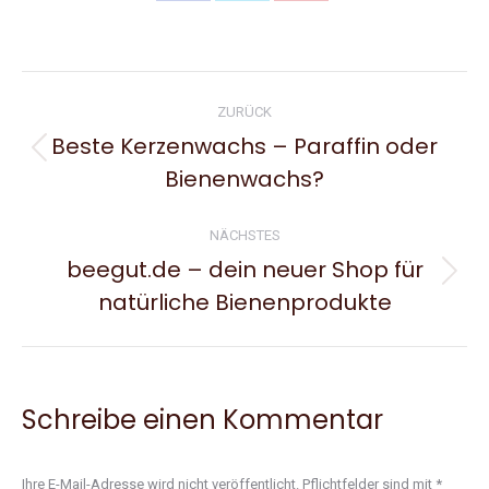
on
on
on
Facebook
X
Pinterest
Kommentarnavigation
ZURÜCK
Beste Kerzenwachs – Paraffin oder
Vorheriger
Bienenwachs?
Beitrag:
NÄCHSTES
beegut.de – dein neuer Shop für
Nächster
natürliche Bienenprodukte
Beitrag:
Schreibe einen Kommentar
Ihre E-Mail-Adresse wird nicht veröffentlicht. Pflichtfelder sind mit
*