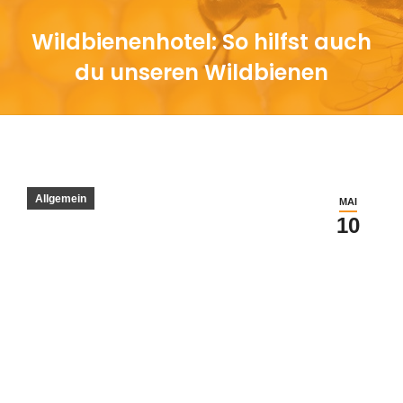
Wildbienenhotel: So hilfst auch
du unseren Wildbienen
Sie befinden sich hier:
Allgemein
MAI
10